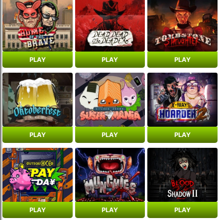
PLAY
PLAY
PLAY
PLAY
PLAY
PLAY
PLAY
PLAY
PLAY