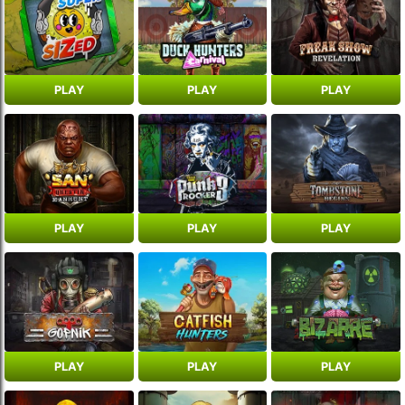
PLAY
PLAY
PLAY
PLAY
PLAY
PLAY
PLAY
PLAY
PLAY