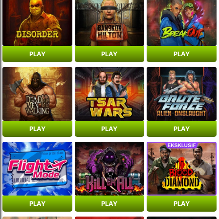
PLAY
PLAY
PLAY
PLAY
PLAY
PLAY
PLAY
PLAY
PLAY