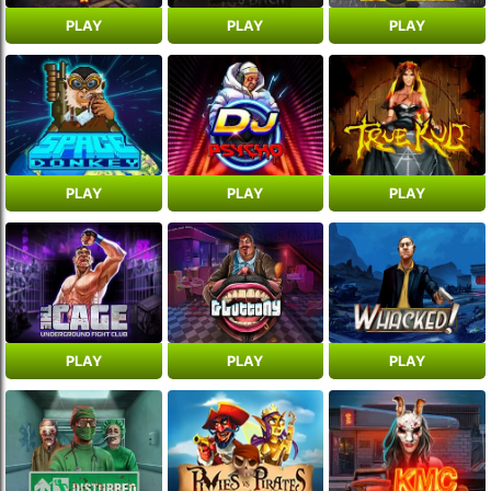
PLAY
PLAY
PLAY
PLAY
PLAY
PLAY
PLAY
PLAY
PLAY