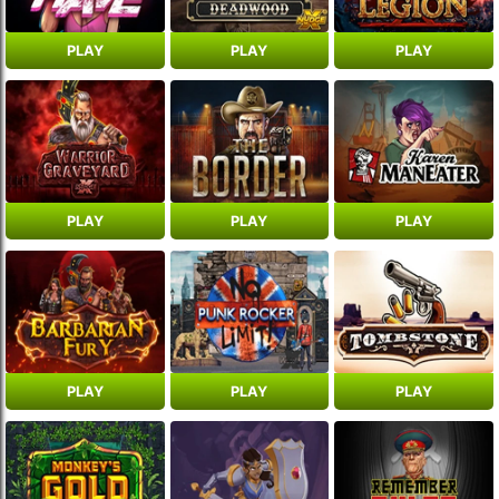
PLAY
PLAY
PLAY
PLAY
PLAY
PLAY
PLAY
PLAY
PLAY