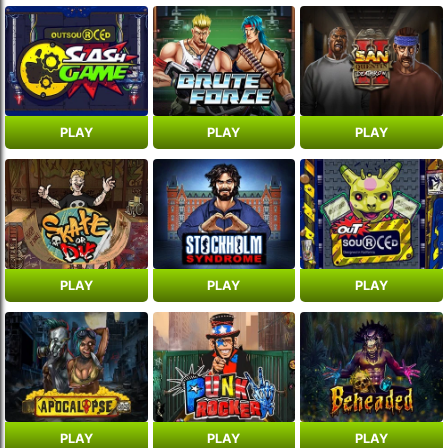
PLAY
PLAY
PLAY
PLAY
PLAY
PLAY
PLAY
PLAY
PLAY