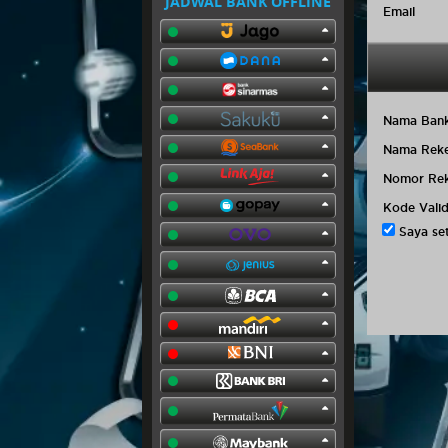
JADWAL BANK OFFLINE
Email
Nama Ban
Nama Reke
Nomor Rek
Kode Valid
Saya se