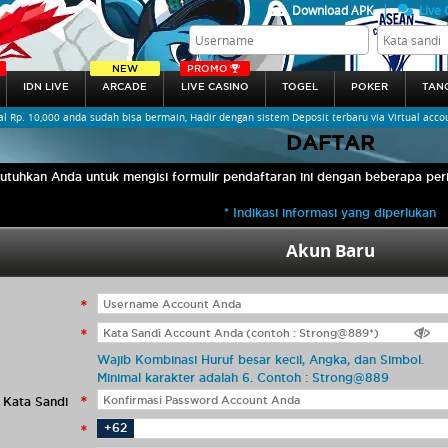
|
Download APK
Live 
NEW
PROMO
IDN LIVE
ARCADE
LIVE CASINO
TOGEL
POKER
TAN
p. 10,000 anda sudah bisa bermain, Hadir dengan sistem Deposit terbaru via Virtual acc
DAFTAR
uhkan Anda untuk mengisi formulir pendaftaran ini dengan beberapa perin
* Indikasi informasi yang diperlukan
Akun Baru
*
*
Wajib Kombinasi Huruf besar kecil, Angka, dan Simbol.
Minimal karakter adalah 6. Contoh : Strong@889
*
 Kata Sandi
*
+62