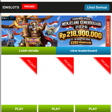
PROMO
IDNSLOTS
Lihat Semua
Lebih details
view leaderboard
PROMO
PROMO
PROMO
PLAY
PLAY
PLAY