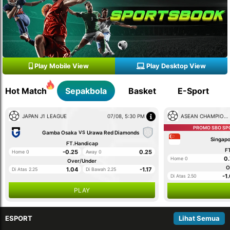
Play Mobile View
Play Desktop View
Hot Match
Sepakbola
Basket
E-Sport
30 PM
ASEAN CHAMPIONSHIP 20...
07/08, 8:00 PM
PROMO SBO SPORT
ds
Singapore
VS
Indonesia
FT.Handicap
0.25
Home 0
0.75
-0.75
Home 0
Away 0
Over/Under
-1.17
Di Atas 3.75
-1.04
-1.25
Di Atas 2.50
Di Bawah 2.50
PLAY
ESPORT
Lihat Semua