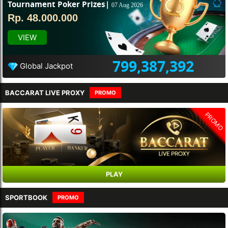
Tournament Poker Prizes|
07 Aug 2026
Rp. 48.000.000
VIEW
799,387,392
Global Jackpot
BACCARAT LIVE PROXY
PROMO
PROMO
PLAY
SPORTBOOK
PROMO